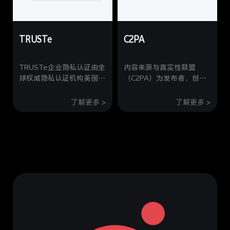
明其身份认证体系符合国际
务安全运营》四部分测评，
主流安全标准，能为用户提
vivo成为行业首批完成测评
供更安全、便捷的账号登录
的企业，获得最高认证级别
TRUSTe
C2PA
与身份验证体验。
的优秀防护级。
TRUSTe企业隐私认证由全
内容来源与真实性联盟
球权威隐私认证机构美国
（C2PA）为发布者、创作
TrustArc颁发，该认证框
者和消费者提供了一种开放
架标准基于公认的法律和法
的技术标准，用于确立数字
了解更多 >
了解更多 >
规标准，获得该认证意味着
内容的来源及编辑历史；这
vivo隐私管理体系、相关技
项标准被称为“内容凭
术、管理能力达到国际级隐
证”（Content
私保护的认证标准。
Credentials），旨在确保
内容在数字生态系统不断演
进的过程中始终符合规范。
vivo是国内首个加入C2PA
联盟，也是国内首批通过
C2PA一致性测试的厂商。