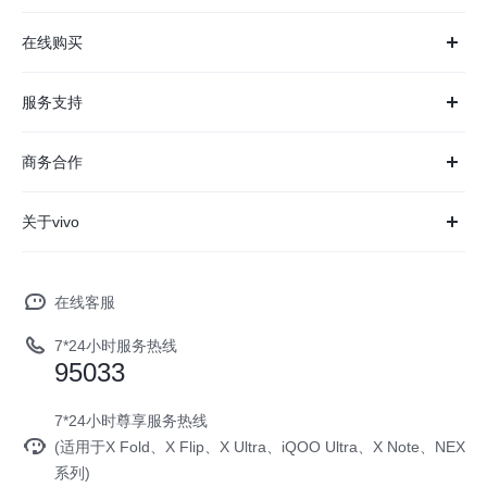
X系列
在线购买
S系列
官方商城
服务支持
Y系列
选购手机
真伪查询
商务合作
iQOO手机
选购配件
服务网点
供应商协同平台
智能硬件
关于vivo
订单查询
查找手机
开放平台
T系列
vivo 简介
官网APP下载
常见问题
vivo 企业业务
NEX系列
在线客服
工作机会
服务政策
廉正合规
7*24小时服务热线
新闻资讯
95033
环保回收
国补营业执照
隐私中心
安全公告
7*24小时尊享服务热线
无线电发射设备销售备案
(适用于X Fold、X Flip、X Ultra、iQOO Ultra、X Note、NEX
可持续发展
服务隐私政策
系列)