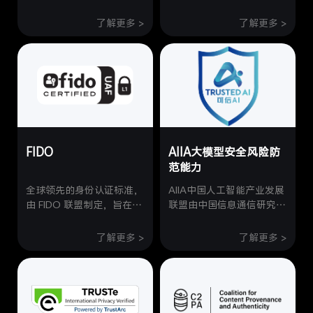
求，旨在根据信息系统的重
产业协会发布的《移动智能
要性、遭受破坏后的危害程
终端安全能力技术要求》和
了解更多 >
了解更多 >
度，划分不同安全等级并实
《移动智能终端安全能力测
施差异化安全措施。网络安
试方法》进行的全面测试评
全等级保护测评是由经公安
估，共包含84条测评项，
部认证的具有资质的测评机
从硬件安全能力、操作系统
构，对信息系统安全等级保
安全能力、应用层安全要
护状况进行的一系列检测评
求、外围接口安全能力和用
估活动。vivo已通过网络安
户数据保护安全能力要求五
全等级保护“三级”测评，说
个层面提出要求，并将终端
FIDO
AIIA大模型安全风险防
明严格遵循网络安全等级保
安全能力划分为五个等级，
护“三级”的相关要求。
其中第五级是最高等级。
范能力
vivo X Fold 和 X Note 通
全球领先的身份认证标准，
AIIA中国人工智能产业发展
过了全部测试，获得最高级
由 FIDO 联盟制定，旨在解
联盟由中国信息通信研究院
别——第 5 级的安全等
决传统密码认证的安全隐患
牵头，在国家发改委、科技
级。
与便捷性不足问题。该标准
部、工信部、网信办等部门
了解更多 >
了解更多 >
支持指纹、面部等生物特征
指导下发起。vivo蓝心大模
及硬件令牌等多因素认证方
型完成AIIA“大模型安全风
式，无需依赖密码即可实现
险防范能力要求及评估方
安全登录。vivo 相关产品
法”《训练数据安全》《模
与服务通过 FIDO 认证，表
型安全》《内容安全》《服