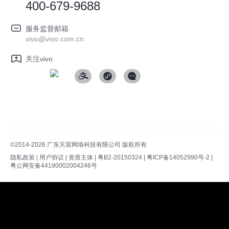
vivo 蔡司影像
400-679-9688
Log还原LUTs下载
开发者社区
服务监督邮箱
vivo 办公套件
vivo@vivo.com.cn
蓝河操作系统
关注vivo
vivo 通信
vivo 智能车载
©2014-2026 广东天宸网络科技有限公司 版权所有
隐私政策
|
用户协议
|
资质主体
|
粤B2-20150324
|
粤ICP备14052990号-2
|
粤公网安备44190002004246号