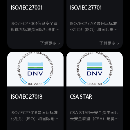
ISO/IEC 27001
ISO/IEC 27701
ISO/IEC27001信息安全管
ISO/IEC27701是国际标准
理体系标准是国际标准化组
化组织（ISO）和国际电工
织（ISO）和国际电工委员
委员会(IEC)联合发布的全
会(IEC)联合发布的信息安
球首个专注于隐私信息管理
了解更多 >
了解更多 >
全管理权威标准，vivo获得
的国际标准权威标准，vivo
该体系标准认证，标志着
获得该体系标准认证，标志
vivo在云服务、
着vivo在云服务、
OriginOS、i主题、i音乐、i
OriginOS、i主题、i音乐、i
管家、Jovi语音、vivo账
管家、Jovi语音、vivo账
号、应用商店、i视频、
号、应用商店、i视频、
vivo浏览器、游戏中心等业
vivo浏览器、游戏中心等业
务的设计开发、运维服务方
务的设计开发、运维服务方
ISO/IEC 27018
CSA STAR
面，已达到国际标准要求的
面，已达到国际标准要求的
信息安全管理水平。
隐私信息安全管理水平。
ISO/IEC27018是国际标准
CSA STAR云安全是由国际
化组织（ISO）和国际电工
云安全联盟（CSA）与英国
委员会(IEC)联合发布的全
标准协会（BSI）联合推出