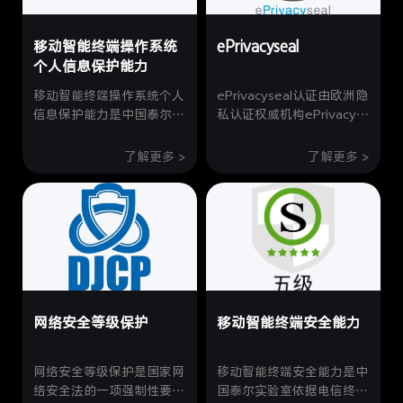
和安全接口”八项安全维度
护、用户识别与认证、安全
对产品进行考察。vivo终端
管理、可信通道通信等8个
移动智能终端操作系统
ePrivacyseal
设备通过该认证，意味着
维度，总计257项安全要
vivo终端产品安全性与隐私
个人信息保护能力
求，对X Fold2的整体安全
性得到了行业认可。
性和保障能力进行了全面评
移动智能终端操作系统个人
ePrivacyseal认证由欧洲隐
估和认证。
信息保护能力是中国泰尔实
私认证权威机构ePrivacy颁
验室依据《移动智能终端操
发，该认证涵盖了数字产品
作系统个人信息保护能力评
的通用数据保护法规
了解更多 >
了解更多 >
价方案》进行的测评，测试
（GDPR）的要求，从法律
评估内容涵盖智能终端操作
和技术两个维度对认证对象
系统自身的个人信息保护能
进行评估，确保覆盖GDPR
力、操作系统对三方应用的
法律要求。
权限控制和管理能力、智能
终端预置应用的个人信息保
护能力等多个方面，共达
500多个测试项。vivo
网络安全等级保护
移动智能终端安全能力
OriginOS首个通过全部测
试，获得最高级别5星的安
全等级。
网络安全等级保护是国家网
移动智能终端安全能力是中
络安全法的一项强制性要
国泰尔实验室依据电信终端