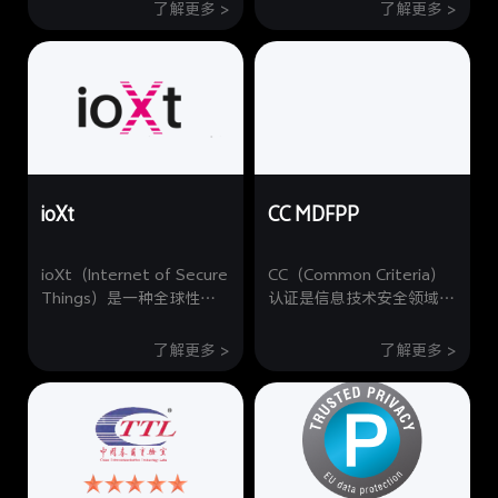
球首个针对公有云环境中个
的全球性云安全评估认证体
了解更多 >
了解更多 >
人信息保护的国际权威标
系，专注于解决云计算环境
准，vivo获得该体系标准认
下的特定安全问题，CSA
证，标志着vivo在云服务的
STAR证书是云服务市场
设计开发、运维服务方面，
的"安全信任护照"，vivo获
已达到国际标准要求，表明
得该认证，不仅证明其云服
vivo的云服务活动已经将云
务满足国际安全基线，更通
隐私法规转化为可审计的技
过CCM矩阵和成熟度评
术与管理实践，具备云服务
估，系统性地展示其在云服
ioXt
CC MDFPP
隐私信息合规运营的资质和
务安全管控方面可验证、可
能力。
比较、可持续监控的管理能
力和保障。
ioXt（Internet of Secure
CC（Common Criteria）
Things）是一种全球性的
认证是信息技术安全领域的
安全认证标准，旨在为物联
顶级权威认证之一，要求最
网（IoT）设备提供全面的
高，认可度最广。它主要用
了解更多 >
了解更多 >
安全保障。ioXt安全认证的
于评估信息技术产品或解决
主要目标是确保IoT设备的
方案的安全性、可靠性以及
安全性和隐私性，并根
对信息的隐私保护。
据“系统升级、安全补丁、
MDFPP认证则是CC认证针
漏洞管理、版本校验、安全
对移动设备定义的全面安全
算法、默认安全、认证安全
评估框架。从用户数据保